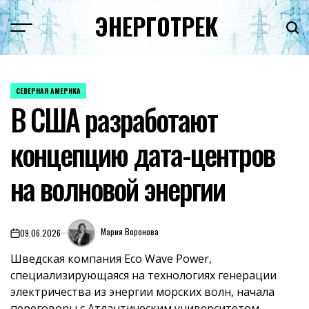
Перейти
ЭНЕРГОТРЕК
к
содержимому
СЕВЕРНАЯ АМЕРИКА
ОПУБЛИКОВАНО
В США разработают
В
концепцию дата-центров
на волновой энергии
Мария Воронова
09.06.2026
on
Шведская компания Eco Wave Power,
специализирующаяся на технологиях генерации
электричества из энергии морских волн, начала
переговоры с Атлантическим университетом