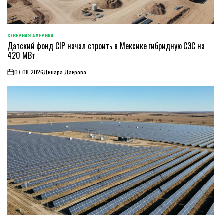
СЕВЕРНАЯ АМЕРИКА
ОПУБЛИКОВАНО
Датский фонд CIP начал строить в Мексике гибридную СЭС на
В
420 МВт
07.08.2026
Динара Даирова
on