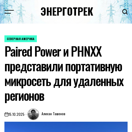
Перейти
ЭНЕРГОТРЕК
к
содержимому
СЕВЕРНАЯ АМЕРИКА
ОПУБЛИКОВАНО
Paired Power и PHNXX
В
представили портативную
микросеть для удаленных
регионов
Алихан Ташенов
15.10.2025
on