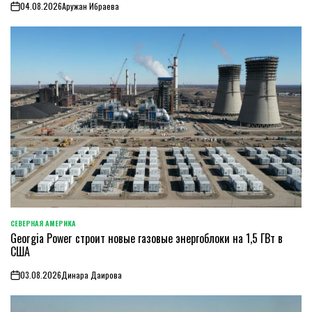
04.08.2026
Аружан Ибраева
on
СЕВЕРНАЯ АМЕРИКА
ОПУБЛИКОВАНО
Georgia Power строит новые газовые энергоблоки на 1,5 ГВт в
В
США
03.08.2026
Динара Даирова
on