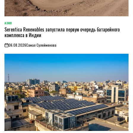
АЗИЯ
ОПУБЛИКОВАНО
Serentica Renewables запустила первую очередь батарейного
В
комплекса в Индии
06.08.2026
Самал Сулейменова
on