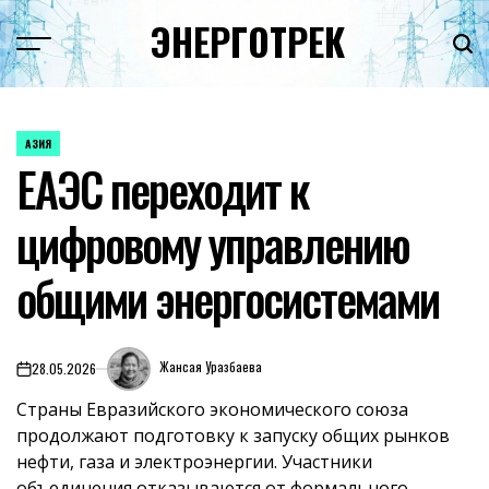
Перейти
ЭНЕРГОТРЕК
к
содержимому
АЗИЯ
ОПУБЛИКОВАНО
ЕАЭС переходит к
В
цифровому управлению
общими энергосистемами
Жансая Уразбаева
28.05.2026
on
Страны Евразийского экономического союза
продолжают подготовку к запуску общих рынков
нефти, газа и электроэнергии. Участники
объединения отказываются от формального