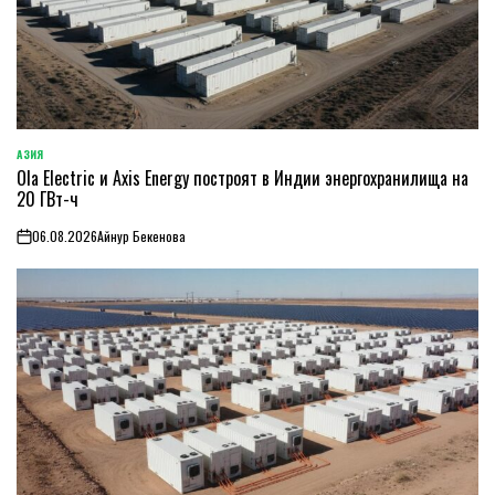
АЗИЯ
ОПУБЛИКОВАНО
Ola Electric и Axis Energy построят в Индии энергохранилища на
В
20 ГВт-ч
06.08.2026
Айнур Бекенова
on